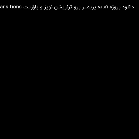
دانلود پروژه آماده پریمیر پرو ترنزیشن نویز و پارازیت TV Glitch Transitions