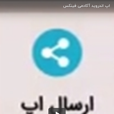
اپ اندروید آکادمی فینکس