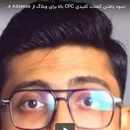
نحوه یافتن کلمات کلیدی CPC بالا برای وبلاگ از Google Adsense با ابزار Semrush