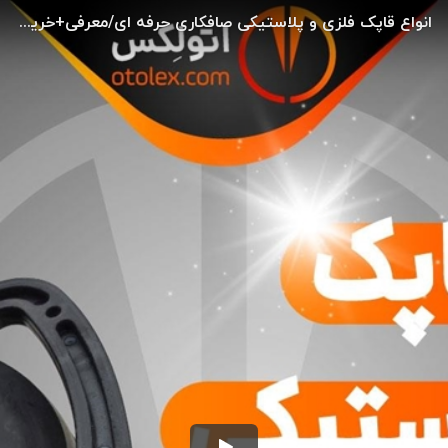
انواع قاپک فلزی و پلاستیکی صافکاری حرفه ای/معرفی+خرید/(اتولکس)