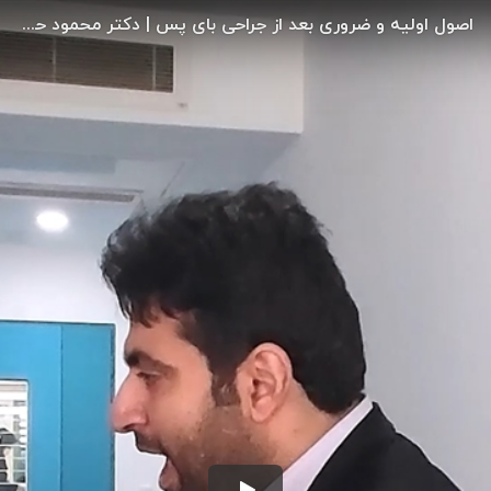
اصول اولیه و ضروری بعد از جراحی بای پس | دکتر محمود حیدری | جراحی لاپاراسکوپی