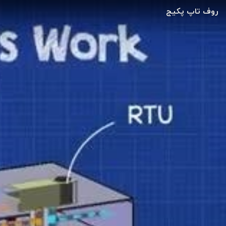
روف تاپ پکیج