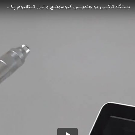
دستگاه ترکیبی دو هندپیس کیوسوئیچ و لیزر تیتانیوم پلاس