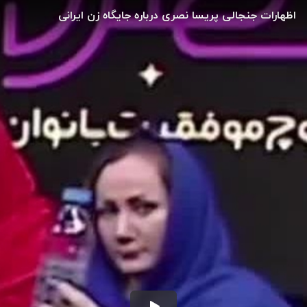
اظهارات جنجالی پریسا نصری درباره جایگاه زن ایرانی