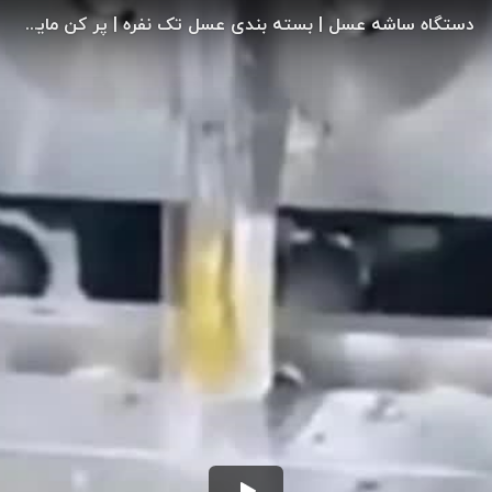
دستگاه ساشه عسل | بسته بندی عسل تک نفره | پر کن مایعات غلیظ | تولید عسل