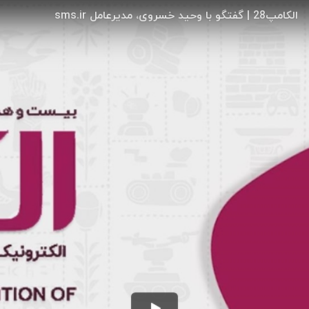
الکامپ28 | گفتگو با وحید خسروی، مدیرعامل sms.ir