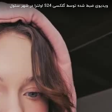
ویدیوی ضبط شده توسط گلکسی S24 اولترا در شهر سئول