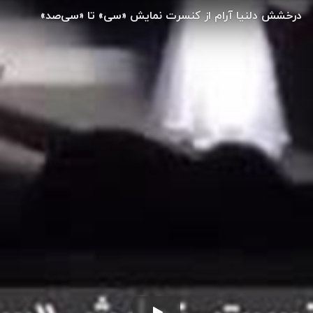
درخشش دلنیا آرام از کنسرت نمایش «سی» تا «سی‌صد»