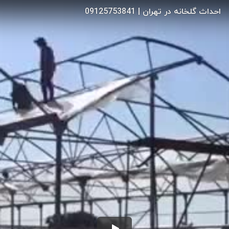
احداث گلخانه در تهران | 09125753841