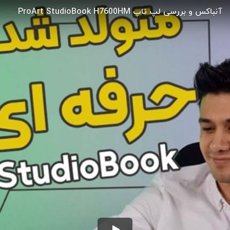
آنباکس و بررسی لپ تاپ ProArt StudioBook H7600HM