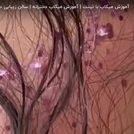
آموزش میکاپ با تینت | آموزش میکاپ دخترانه | سالن زیبایی د