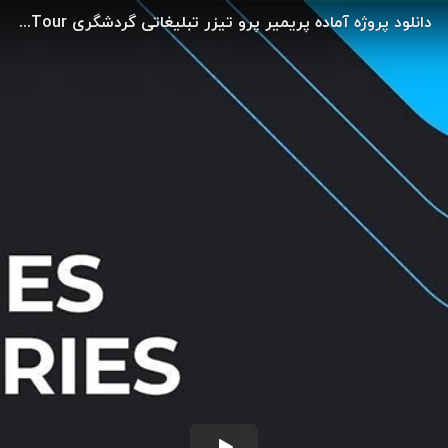
دانلود پروژه آماده پریمیر پرو تیزر تبلیغاتی گردشگری Holiday City Tour