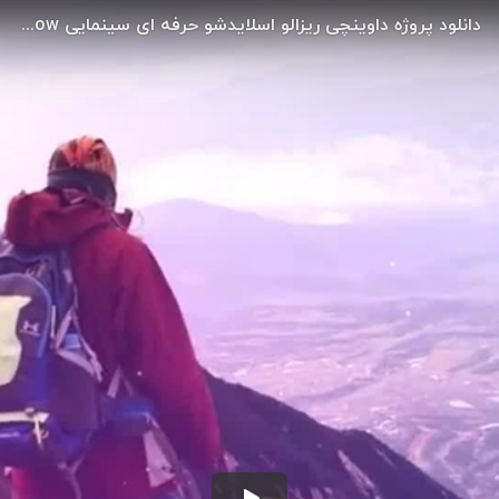
دانلود پروژه داوینچی ریزالو اسلایدشو حرفه ای سینمایی Cinematic Slideshow