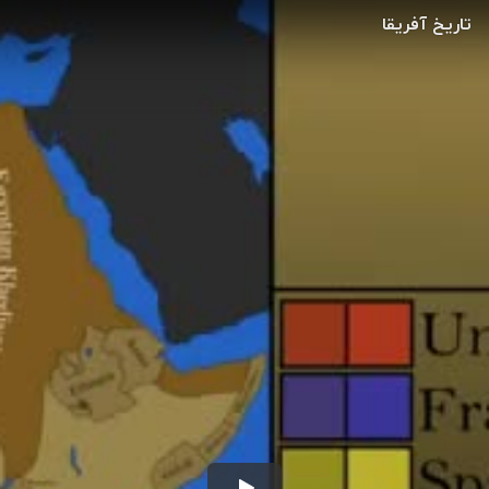
تاریخ آفریقا