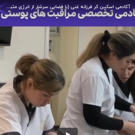
آکادمی اسکین کر فرزانه غنی (با فضایی سرشار از انرژی مثبت) در انتظار شماست!