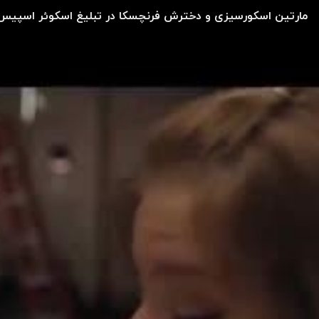
مارتین اسکورسیزی و دخترش فرنچسکا در تبلیغ اسکوئر اسپیس