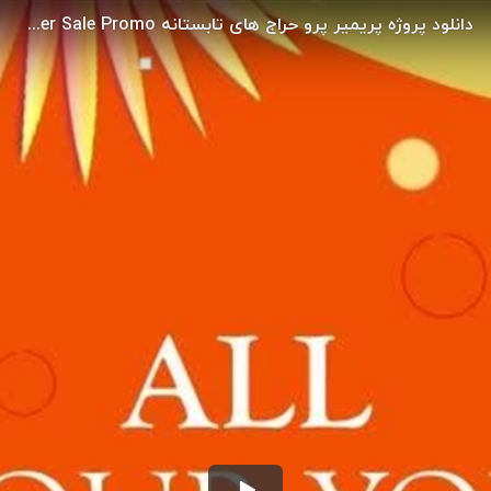
دانلود پروژه پریمیر پرو حراج های تابستانه Summer Sale Promo