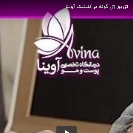
تزریق ژل گونه در کلینیک آوینا