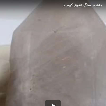
منشور سنگ عقیق کبود 7