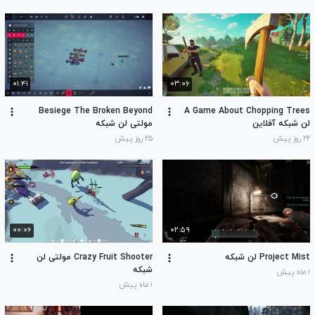
۰۱:۴۱
۰۳:۰۶
Besiege The Broken Beyond
A Game About Chopping Trees
لن شبکه آفلاین
مولتی لن شبکه
۲۲ روز پیش
۲۵ روز پیش
۰۰:۰۶
۰۲:۵۹
Project Mist لن شبکه
Crazy Fruit Shooter مولتی لن
شبکه
۱ ماه پیش
۱ ماه پیش