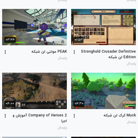
۰۳:۴۴
۰۱:۵۳
Stronghold Crusader Definitive
PEAK مولتی لن شبکه
Edition لن شبکه
پارسال
پارسال
۰۴:۰۰
۰۴:۳۰
Muck کرک لن شبکه
Company of Heroes 2 آموزش و
اجرا
پارسال
پارسال