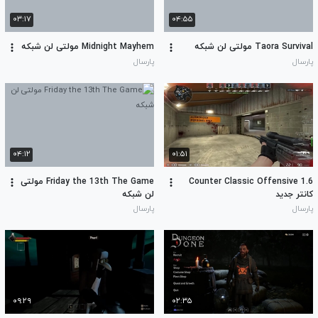
۰۳:۱۷
۰۴:۵۵
Taora Survival مولتی لن شبکه
Midnight Mayhem مولتی لن شبکه
پارسال
پارسال
۰۴:۱۲
۰۱:۵۱
Counter Classic Offensive 1.6
Friday the 13th The Game مولتی
کانتر جدید
لن شبکه
پارسال
پارسال
۰۹:۲۹
۰۲:۳۵