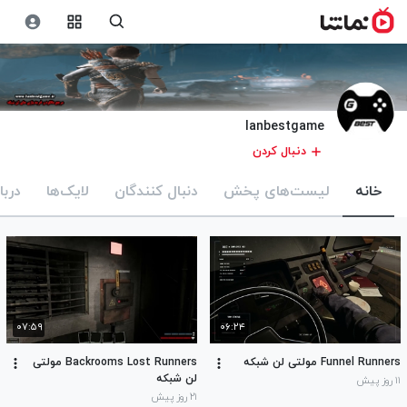
lanbestgame
دنبال کردن
خانه
لیست‌های پخش
دنبال کنندگان
لایک‌ها
دربا
۰۷:۵۹
۰۶:۲۴
Funnel Runners مولتی لن شبکه
Backrooms Lost Runners مولتی
لن شبکه
۱۱ روز پیش
۲۱ روز پیش