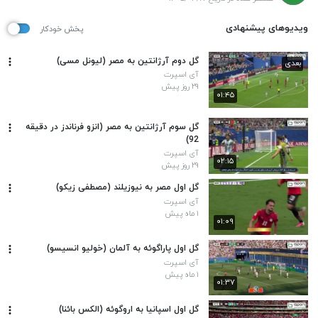
ویدیوهای پیشنهادی
پخش خودکار
گل دوم آرژانتین به مصر (لیونل مسی)
بعدی
آی اسپرت
۲۹ روز پیش
۰۱:۴۵
گل سوم آرژانتین به مصر (انزو فرناندز در دقیقه
92)
آی اسپرت
۰۲:۱۵
۲۹ روز پیش
گل اول مصر به نیوزیلند (مصطفی زیکو)
آی اسپرت
۱ ماه پیش
۰۱:۰۹
گل اول پاراگوئه به آلمان (خولیو انسیسو)
آی اسپرت
۱ ماه پیش
۰۱:۳۷
گل اول اسپانیا به اروگوئه (الکس بائنا)