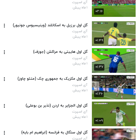
آی اسپرت
۱ ماه پیش
۰۲:۱۶
گل اول برزیل به اسکاتلند (وینیسیوس جونیور)
آی اسپرت
۱ ماه پیش
۰۱:۴۹
گل اول هاییتی به مراکش (جوزف)
آی اسپرت
۱ ماه پیش
۰۱:۳۷
گل اول مکزیک به جمهوری چک (متئو چاوز)
آی اسپرت
۱ ماه پیش
۰۱:۲۶
گل اول الجزایر به اردن (نذیر بن بوعلی)
آی اسپرت
۱ ماه پیش
۰۱:۰۹
گل اول سنگال به فرانسه (ابراهیم ام بایه)
آی اسپرت