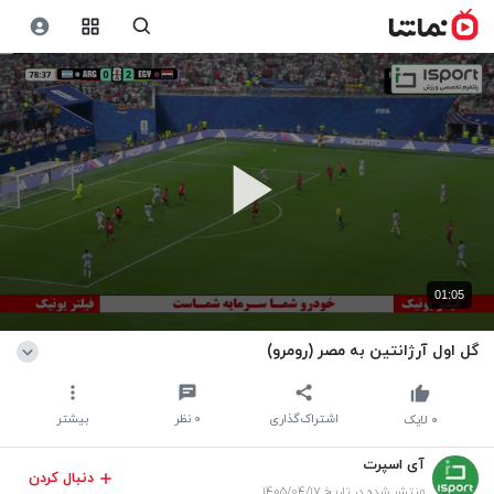
01:05
گل اول آرژانتین به مصر (رومرو)
اشتراک‌گذاری
۰
نظر
بیشتر
۰
لایک
آی اسپرت
دنبال کردن
منتشر شده در تاریخ ۱۴۰۵/۰۴/۱۷