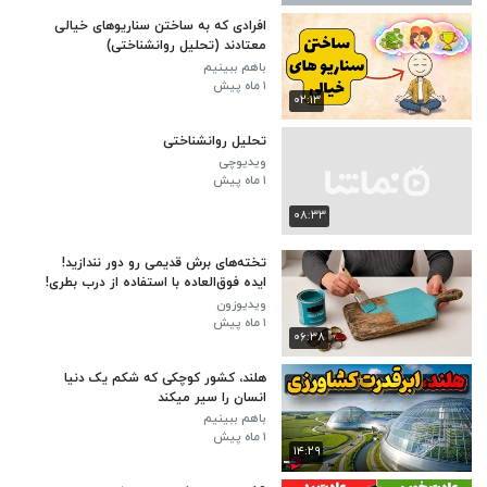
افرادی که به ساختن سناریوهای خیالی
معتادند (تحلیل روانشناختی)
باهم ببینیم
۱ ماه پیش
۰۲:۱۳
تحلیل روانشناختی
ویدیوچی
۱ ماه پیش
۰۸:۳۳
تخته‌های برش قدیمی رو دور نندازید!
ایده فوق‌العاده با استفاده از درب بطری!
ویدیوزون
۱ ماه پیش
۰۶:۳۸
هلند، کشور کوچکی که شکم یک دنیا
انسان را سیر میکند
باهم ببینیم
۱ ماه پیش
۱۴:۲۹