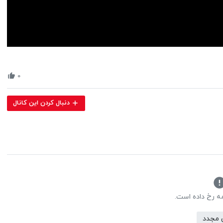
Volume
90%
۰
دنبال کردن این کانال
مه رخ داده است.
 مجدد