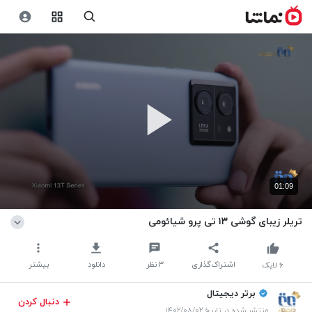
01:09
تریلر زیبای گوشی ۱۳ تی پرو شیائومی
اشتراک‌گذاری
۳
نظر
دانلود
بیشتر
۶
لایک
برتر دیجیتال
دنبال کردن
منتشر شده در تاریخ ۱۴۰۲/۰۸/۰۲