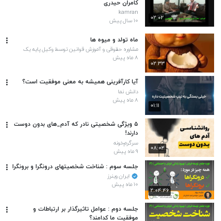
کامران حیدری
kamran
۰۲:۰۲
۱۰ سال پیش
ماه تولد و میوه ها
مشاوره حقوقی و آموزش‌ قوانین توسط وکیل پایه یک
دادگستری و زنگ تفریح
۸ ماه پیش
۰۲:۳۳
آیا کارآفرینی همیشه به معنی موفقیت است؟
دانش نما
۸ ماه پیش
۰۱:۱۱
۵ ویژگی شخصیتی نادر که آدم_های بدون دوست
دارند!
سرگرم‌خونه
۰۸:۰۴
۹ ماه پیش
جلسه سوم : شناخت شخصیتهای درونگرا و برونگرا
ایران وینرز
۱۰ ماه پیش
۲:۰۴:۴۶
جلسه دوم : عوامل تاثیرگذار بر ارتباطات و
موفقیت ما کدامند؟