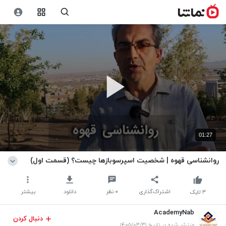
01:27
روانشناسی قهوه | شخصیت اسپرسوبازها چیست؟ (قسمت اول)
اشتراک‌گذاری
۰
نظر
دانلود
بیشتر
۳
لایک
AcademyNab
دنبال کردن
منتشر شده در تاریخ ۱۴۰۵/۰۳/۳۱