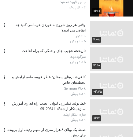
چای و قهوه محمود
۶ سال پیش
۰۱:۰۰
وقتی هر روز شروع به خوردن خرما می کنید چه
اتفاقی می افتد؟
خنده‌بار
۱۱:۰۸
۵ ماه پیش
تاریخچه عجیب چای و جنگی که براه انداخت
سرگرم‌خونه
۵ ماه پیش
۱۳:۱۰
کافی‌شاپ‌های سمنان؛ عطر قهوه، طعم آرامش و
لحظه‌های خاص
Semnan Work
۰۲:۳۵
۹ ماه پیش
خط تولید فیلترزن لیوان - نصب راه اندازی آموزش-
سازهابتکار ارشد09120641145
سازه ابتکار ارشد
۰۱:۱۷
۹ ماه پیش
ضبط یک ویلای ۸ هزار متری از متهم ردیف اول پرونده
چای دبش