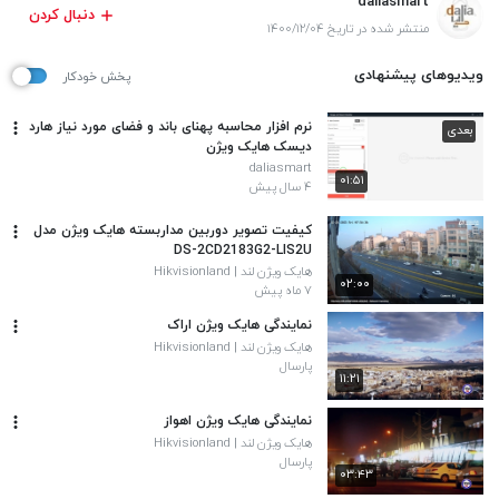
daliasmart
دنبال کردن
منتشر شده در تاریخ ۱۴۰۰/۱۲/۰۴
ویدیوهای پیشنهادی
پخش خودکار
نرم افزار محاسبه پهنای باند و فضای مورد نیاز هارد
بعدی
دیسک هایک ویژن
daliasmart
۰۱:۵۱
۴ سال پیش
کیفیت تصویر دوربین مداربسته هایک ویژن مدل
DS-2CD2183G2-LIS2U
هایک ویژن لند | Hikvisionland
۰۲:۰۰
۷ ماه پیش
نمایندگی هایک ویژن اراک
هایک ویژن لند | Hikvisionland
پارسال
۱۱:۲۱
نمایندگی هایک ویژن اهواز
هایک ویژن لند | Hikvisionland
پارسال
۰۳:۴۳