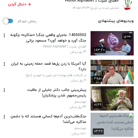
الفبای غیرت | Honor.Alphabet
دنبال کردن
منتشر شده در تاریخ ۱۴۰۵/۰۳/۲۳
ویدیوهای پیشنهادی
پخش خودکار
14050502: ماجرای واقعی جنگ! «مذاکره» چگونه
بعدی
جنگ آورد و خواهد آورد؟ مسعود براتی
الفبای غیرت | Honor.Alphabet
۱:۵۴:۲۰
۱۴ روز پیش
آیا آمریکا با زدن پل‌ها قصد حمله زمینی به ایران
دارد؟
در قیامت هم بهشت من تویی یا مهدی (عج)
۳۹:۵۱
۲۱ روز پیش
پیش‌بینی جالب دکتر جلیلی از عاقبت
رئیس‌جمهور شدن پزشکیان!
مهدیسم
۰۱:۲۹
۲۳ روز پیش
جنگ‌طلب‌ترین آدم‌ها کسانی هستند که با دشمن
مذاکره می‌کنند!
مهدیسم
۰۳:۲۷
۱ ماه پیش