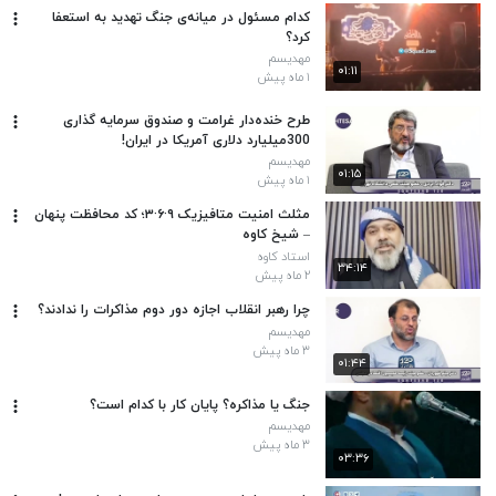
کدام مسئول در میانه‌ی جنگ تهدید به استعفا
کرد؟
مهدیسم
۰۱:۱۱
۱ ماه پیش
طرح خنده‌دار غرامت و صندوق سرمایه گذاری
300میلیارد دلاری آمریکا در ایران!
مهدیسم
۰۱:۱۵
۱ ماه پیش
مثلث امنیت متافیزیک ۹·۶·۳؛ کد محافظت پنهان
– شیخ کاوه
استاد کاوه
۳۴:۱۴
۲ ماه پیش
چرا رهبر انقلاب اجازه دور دوم مذاکرات را ندادند؟
مهدیسم
۳ ماه پیش
۰۱:۴۴
جنگ یا مذاکره؟ پایان کار با کدام است؟
مهدیسم
۳ ماه پیش
۰۳:۳۶