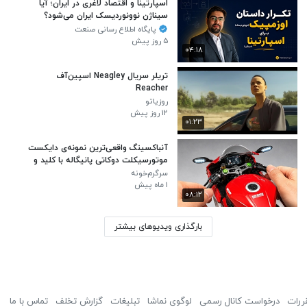
اسپارتینا و اقتصاد لاغری در ایران؛ آیا
سیناژن نوونوردیسک ایران می‌شود؟
پایگاه اطلاع رسانی صنعت
۵ روز پیش
۰۴:۱۸
تریلر سریال Neagley اسپین‌آف
Reacher
روزیاتو
۱۲ روز پیش
۰۱:۲۳
آنباکسینگ واقعی‌ترین نمونه‌ی دایکست
موتورسیکلت دوکاتی پانیگاله با کلید و
دود
سرگرم‌خونه
۱ ماه پیش
۰۸:۱۲
بارگذاری ویدیوهای بیشتر
ررات
درخواست کانال رسمی
لوگوی نماشا
تبلیغات
گزارش تخلف
تماس با ما