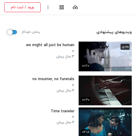
ورود / ثبت نام
ویدیوهای پیشنهادی
پخش خودکار
we might all just be human.
بعدی
✶
۳ سال پیش
۰۱:۲۰
no mourner, no funerals
✶
۴ سال پیش
۰۱:۳۰
Time traveler
✶
۴ سال پیش
۰۲:۱۸