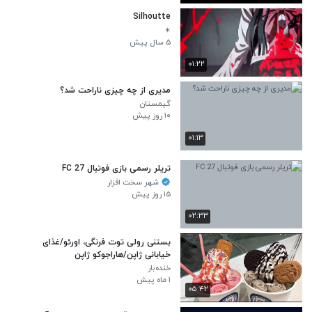
Silhoutte
✶
۵ سال پیش
۰۱:۲۲
مدیری از چه چیزی ناراحت شد؟
گیمستان
۱۰ روز پیش
۰۱:۱۳
تریلر رسمی بازی فوتبال FC 27
شهر سخت افزار
۱۵ روز پیش
۰۲:۳۳
بستنی رولی توت فرنگی، اورئو/غذای
خیابانی ژاپن/هاراجوکو ژاپن
خنده‌بار
۱ ماه پیش
۰۵:۴۲