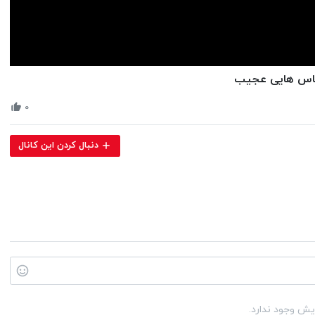
Volume
90%
۰
دنبال کردن این کانال
یش وجود ندارد.