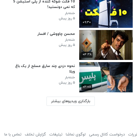
10 فکت شوکه کننده از پلی استیشن 5
که نمی دونستید!
خنده‌بار
۵ روز پیش
۰۹:۳۰
محسن چاووشی / افسار
خنده‌بار
۵ روز پیش
۰۴:۳۸
نحوه دزدی چند سارق مسلح از یک باغ‌
ویلا
خنده‌بار
۵ روز پیش
۰۲:۰۸
بارگذاری ویدیوهای بیشتر
ررات
درخواست کانال رسمی
لوگوی نماشا
تبلیغات
گزارش تخلف
تماس با ما