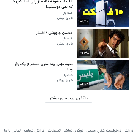
10 فکت شوکه کننده از پلی استیشن 5
که نمی دونستید!
خنده‌بار
۵ روز پیش
۰۹:۳۰
محسن چاووشی / افسار
خنده‌بار
۵ روز پیش
۰۴:۳۸
نحوه دزدی چند سارق مسلح از یک باغ‌
ویلا
خنده‌بار
۵ روز پیش
۰۲:۰۸
بارگذاری ویدیوهای بیشتر
ررات
درخواست کانال رسمی
لوگوی نماشا
تبلیغات
گزارش تخلف
تماس با ما