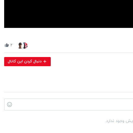
Volume
90%
۲
دنبال کردن این کانال
یش وجود ندارد.