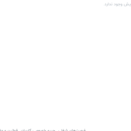
یش وجود ندارد.
فرصت‌های شغلی
حریم خصوصی کاربران
قوانین و مق