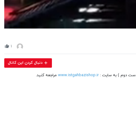
Volume
90%
۱
دنبال کردن این کانال
 دست دوم ) به سایت :
www.istgahbazishop.ir
مراجعه کنید.