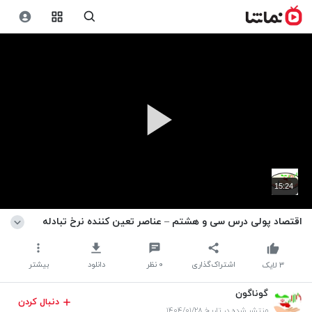
15:24
اقتصاد پولی درس سی و هشتم – عناصر تعین کننده نرخ تبادله
اشتراک‌گذاری
۰
نظر
دانلود
بیشتر
۳
لایک
گوناگون
دنبال کردن
منتشر شده در تاریخ ۱۴۰۴/۰۱/۲۸