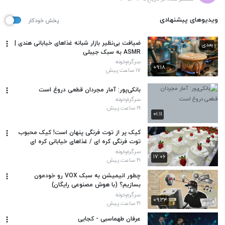
ویدیوهای پیشنهادی
پخش خودکار
ضیافت بی‌نظیر بازار شبانه غذاهای خیابانی هندی |
بعدی
ASMR به سبک جیبلی
سرگرم‌خونه
۰۹:۱۸
۱۷ ساعت پیش
بانکی‌پور: آمار مجردان قطعی دروغ است
سرگرم‌خونه
۱۹ ساعت پیش
۰۱:۱۱
کیک پر از توت فرنگی پنهان است! کیک محبوب
توت فرنگی کره ای / غذاهای خیابانی کره ای
سرگرم‌خونه
۱۷:۰۶
۲۱ ساعت پیش
چطور انیمیشن به سبک VOX رو خودمون
بسازیم؟ (با هوش مصنوعی رایگان)
سرگرم‌خونه
۰۹:۳۴
۲۱ ساعت پیش
عرفان طهماسبی - کجایی