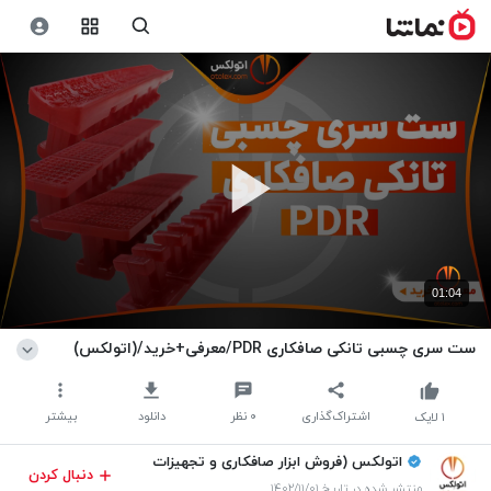
01:04
ست سری چسبی تانکی صافکاری PDR/معرفی+خرید/(اتولکس)
اشتراک‌گذاری
۰
نظر
دانلود
بیشتر
۱
لایک
اتولکس (فروش ابزار صافکاری و تجهیزات
دنبال کردن
تعمیرگاهی)
منتشر شده در تاریخ ۱۴۰۲/۱۱/۰۱