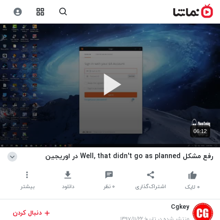
06:12
رفع مشکل Well, that didn't go as planned در اوریجین
اشتراک‌گذاری
۰
نظر
دانلود
بیشتر
۰
لایک
Cgkey
دنبال کردن
منتشر شده در تاریخ ۱۳۹۷/۱۱/۲۲