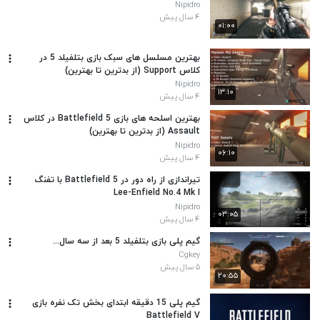
Nipidro
۴ سال پیش
۰۱:۰۰
بهترین مسلسل های سبک بازی بتلفیلد 5 در
کلاس Support (از بدترین تا بهترین)
Nipidro
۱۳:۱۰
۴ سال پیش
بهترین اسلحه های بازی Battlefield 5 در کلاس
Assault (از بدترین تا بهترین)
Nipidro
۰۶:۱۰
۴ سال پیش
تیراندازی از راه دور در Battlefield 5 با تفنگ
Lee-Enfield No.4 Mk I
Nipidro
۰۳:۰۵
۴ سال پیش
گیم پلی بازی بتلفیلد 5 بعد از سه سال...
Cgkey
۵ سال پیش
۲۰:۵۵
گیم پلی 15 دقیقه ابتدای بخش تک نفره بازی
Battlefield V