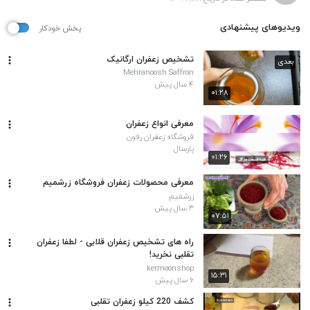
ویدیوهای پیشنهادی
پخش خودکار
تشخیص زعفران ارگانیک
بعدی
Mehranoosh Saffron
۴ سال پیش
۰۱:۲۸
معرفی انواع زعفران
فروشگاه زعفران رفون
پارسال
۰۱:۲۶
معرفی محصولات زعفران فروشگاه زرشمیم
زرشمیم
۳ سال پیش
۰۷:۵۱
راه های تشخیص زعفران قلابی - لطفا زعفران
تقلبی نخرید!
kermoonshop
۱۵:۳۱
۶ سال پیش
کشف 220 کیلو زعفران تقلبی