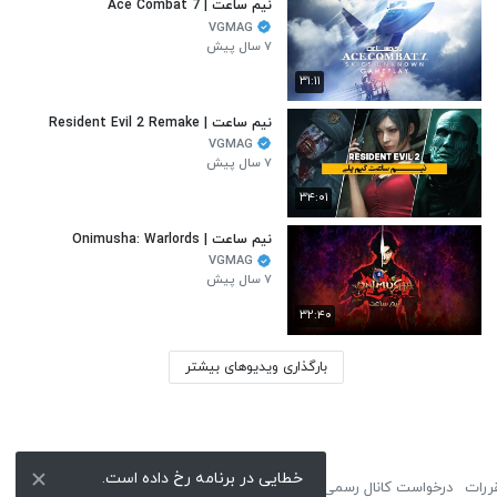
نیم ساعت | Ace Combat 7
VGMAG
۷ سال پیش
۳۱:۱۱
نیم ساعت | Resident Evil 2 Remake
VGMAG
۷ سال پیش
۳۴:۰۱
نیم ساعت | Onimusha: Warlords
VGMAG
۷ سال پیش
۳۲:۴۰
بارگذاری ویدیوهای بیشتر
خطایی در برنامه رخ داده است.
ررات
درخواست کانال رسمی
لوگوی نماشا
تبلیغات
گزارش تخلف
تماس با ما