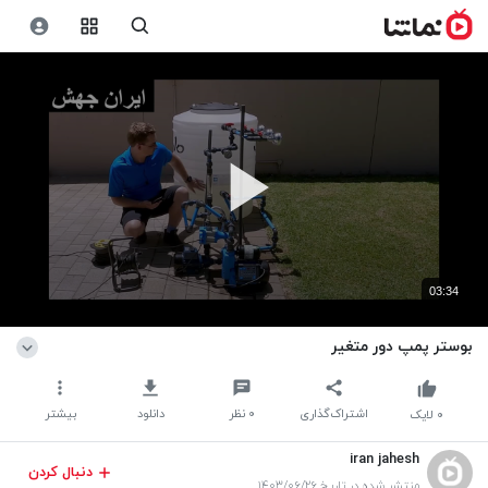
03:34
بوستر پمپ دور متغیر
اشتراک‌گذاری
۰
نظر
دانلود
بیشتر
۰
لایک
iran jahesh
دنبال کردن
منتشر شده در تاریخ ۱۴۰۳/۰۶/۲۶