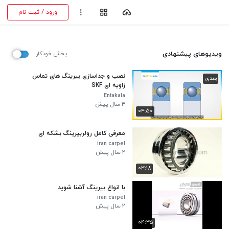
ورود / ثبت نام
ویدیوهای پیشنهادی
پخش خودکار
نصب و جداسازی بیرینگ های تماس
بعدی
زاویه ای SKF
Entakala
۴ سال پیش
۰۴:۵۰
معرفی کامل رولربیرینگ بشکه ای
iran carpel
۲ سال پیش
۰۳:۱۸
با انواع بیرینگ آشنا شوید
iran carpel
۲ سال پیش
۰۴:۳۵