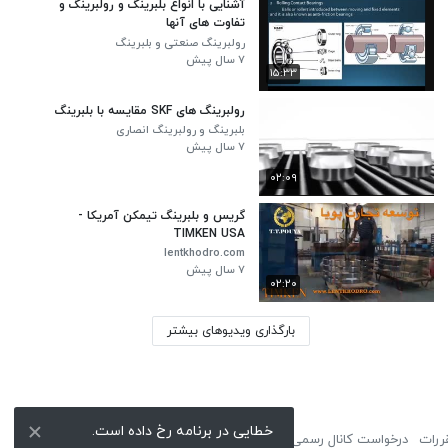
آشنایی با انواع بلبرینگ و رولبرینگ و
تفاوت های آنها
رولبرینگ صنعتی و بلبرینگ
۷ سال پیش
۱۵:۳۳
رولبرینگ های SKF مقایسه با بلبرینگ
بلبرینگ و رولبرینگ انصاری
۷ سال پیش
۰۲:۰۹
گریس و بلبرینگ تیمکن آمریکا -
TIMKEN USA
lentkhodro.com
۷ سال پیش
۰۲:۲۰
بارگذاری ویدیوهای بیشتر
خطایی در برنامه رخ داده است.
ررات
درخواست کانال رسمی
لوگوی نماشا
تبلیغات
گزارش تخلف
تماس با ما