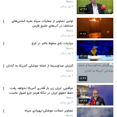
News
۵ روز پیش
۰۲:۳۸
اولین تصاویر از عملیات سپاه علیه کشتی‌های
متخلف در آب‌های خلیج فارس
News
۰۱:۰۸
۵ روز پیش
جزئیات تلخ سقوط بالابر در کرج
News
۶ روز پیش
۰۲:۰۸
گزارش صداوسیما از حمله موشکی آمریکا به آبادان
News
۶ روز پیش
۰۱:۴۷
عراقچی: ایران زیر بار قُلدری آمریکا نخواهد رفت؛
حفظ حقوق ایران در تنگۀ هرمز جزو اصول ماست
News
۰۴:۳۸
۱۲ روز پیش
تصاویر حملات موشکی-پهپادی سپاه
News