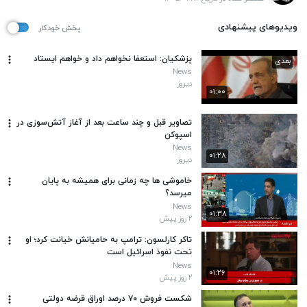
ویدیوهای پیشنهادی
پخش خودکار
پزشکیان: استعفا نخواهم داد و خواهم ایستاد
بعدی
News
دیروز
۰۱:۰۰
تصاویر قبل و چند ساعت بعد از آغاز آتش‌سوزی در
اسپوکن
News
۰۱:۲۸
دیروز
خاموشی ها چه زمانی برای همیشه به پایان
میرسد؟
News
۰۱:۳۸
۲ روز پیش
تاکر کارلسون: ترامپ به حامیانش خیانت کرد؛ او
تحت نفوذ اسرائیل است
News
۰۱:۲۶
۲ روز پیش
شکست فروش ۷۰ درصد اوراق قرضه دولتی