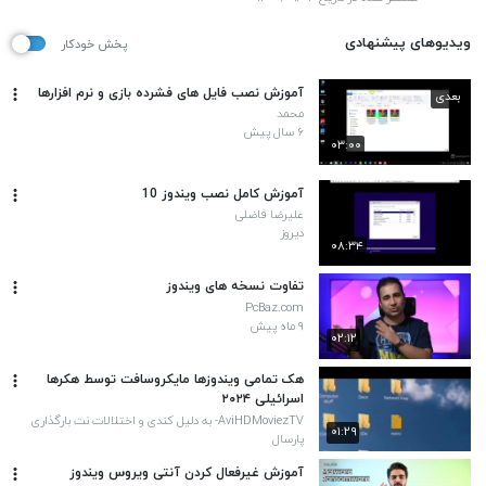
ویدیوهای پیشنهادی
پخش خودکار
آموزش نصب فایل های فشرده بازی و نرم افزارها
بعدی
محمد
۶ سال پیش
۰۳:۰۰
آموزش کامل نصب ویندوز 10
علیرضا فاضلی
دیروز
۰۸:۳۴
تفاوت نسخه های ویندوز
PcBaz.com
۹ ماه پیش
۰۲:۱۲
هک تمامی ویندوزها مایکروسافت توسط هکرها
اسرائیلی ۲۰۲۴
AviHDMoviezTV- به دلیل کندی و اختلالات نت بارگذاری
۰۱:۲۹
کامل نمیشه سایت های ما در حال بروزرسانی
پارسال
آموزش غیرفعال کردن آنتی ویروس ویندوز