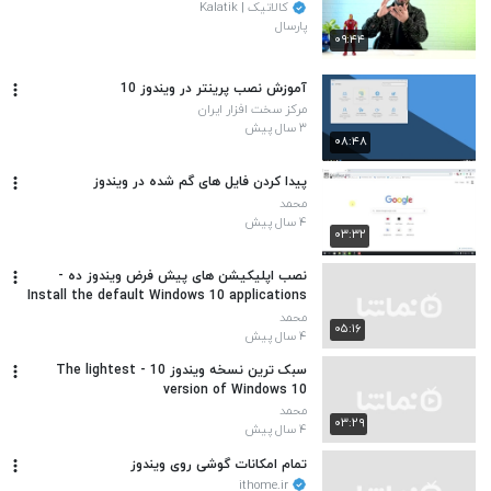
کالاتیک | Kalatik
پارسال
۰۹:۴۴
آموزش نصب پرینتر در ویندوز 10
مرکز سخت افزار ایران
۳ سال پیش
۰۸:۴۸
پیدا کردن فایل های گم شده در ویندوز
محمد
۴ سال پیش
۰۳:۳۲
نصب اپلیکیشن های پیش فرض ویندوز ده -
Install the default Windows 10 applications
محمد
۰۵:۱۶
۴ سال پیش
سبک ترین نسخه ویندوز 10 - The lightest
version of Windows 10
محمد
۰۳:۲۹
۴ سال پیش
تمام امکانات گوشی روی ویندوز
ithome.ir