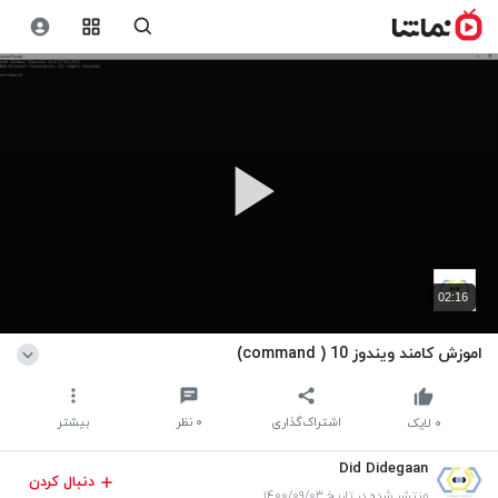
02:16
اموزش کامند ویندوز 10 ( command)
اشتراک‌گذاری
۰
نظر
بیشتر
۰
لایک
Did Didegaan
دنبال کردن
منتشر شده در تاریخ ۱۴۰۰/۰۹/۰۳