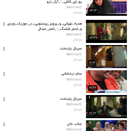
یو_ای_کاش_-_آراز_ترو
Bedinsan2
۰۳:۱۳
پارسال
هدیه_تهرانی_و_پرویز_پرستویی_در_موزیک_ویدی
و_اسم_قشنگ_-_ناصر_عبدال
Bedinsan2
۰۲:۳۹
پارسال
سریال پایتخت
Bedinsan2
پارسال
۰۱:۱۲
سام درخشانی
Bedinsan2
پارسال
۰۱:۲۷
سریال پایتخت
Bedinsan2
پارسال
۰۱:۰۰
جناب خان
Bedinsan2