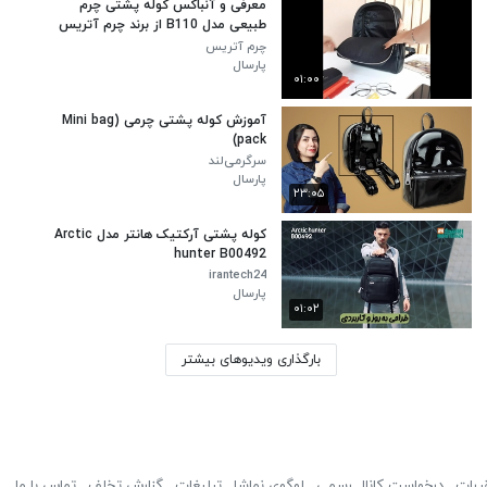
معرفی و آنباکس کوله پشتی چرم
طبیعی مدل B110 از برند چرم آتریس
چرم آتریس
پارسال
۰۱:۰۰
آموزش کوله پشتی چرمی (Mini bag
pack)
سرگرمی‌لند
پارسال
۲۳:۰۵
کوله پشتی آرکتیک هانتر مدل Arctic
hunter B00492
irantech24
پارسال
۰۱:۰۲
بارگذاری ویدیوهای بیشتر
ررات
درخواست کانال رسمی
لوگوی نماشا
تبلیغات
گزارش تخلف
تماس با ما