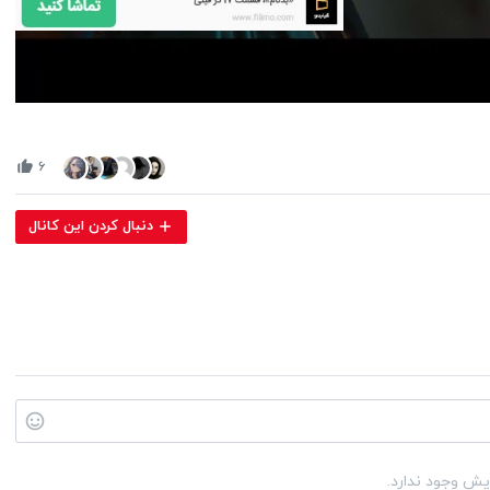
Volume
90%
۶
دنبال کردن این کانال
یش وجود ندارد.