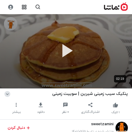
02:19
پنکیک سیب زمینی شیرین | سوییت زمینی
اشتراک‌گذاری
۰
نظر
دانلود
بیشتر
۱
لایک
sweetzamini
دنبال کردن
منتشر شده در تاریخ ۱۴۰۱/۰۹/۱۵