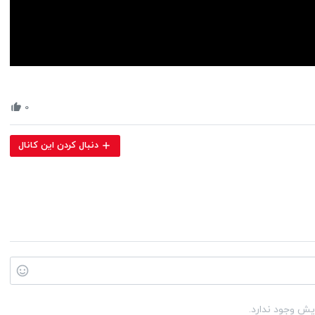
Volume
90%
۰
دنبال کردن این کانال
یش وجود ندارد.